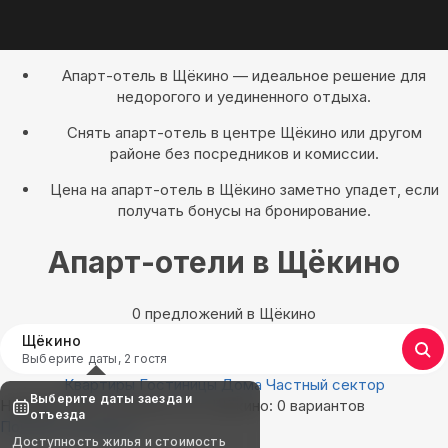
Апарт-отель в Щёкино — идеальное решение для
недорогого и уединенного отдыха.
Снять апарт-отель в центре Щёкино или другом
районе без посредников и комиссии.
Цена на апарт-отель в Щёкино заметно упадет, если
получать бонусы на бронирование.
Апарт-отели в Щёкино
0 предложений в Щёкино
Щёкино
Выберите даты, 2 гостя
Квартиры
Гостиницы
Дома
Частный сектор
Выберите даты заезда и
Найдём, где остановиться в Щёкино: 0 вариантов
отъезда
Показать на карте
Доступность жилья и стоимость