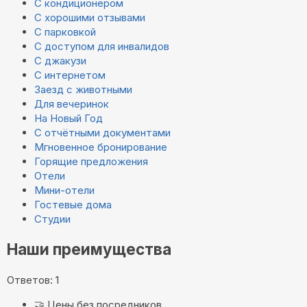
С кондиционером
С хорошими отзывами
С парковкой
С доступом для инвалидов
С джакузи
С интернетом
Заезд с животными
Для вечеринок
На Новый Год
С отчётными документами
Мгновенное бронирование
Горящие предложения
Отели
Мини-отели
Гостевые дома
Студии
Наши преимущества
Ответов: 1
🤝
Цены без посредников